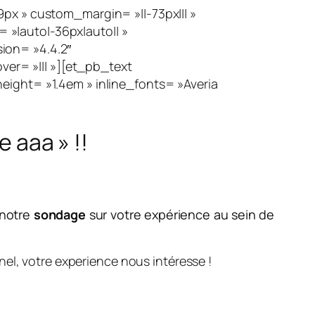
px » custom_margin= »||-73px||| »
»|auto|-36px|auto|| »
ion= »4.4.2″
r= »||| »][et_pb_text
eight= »1.4em » inline_fonts= »Averia
e aaa »
!!
 notre
sondage
sur votre expérience au sein de
el, votre experience nous intéresse !