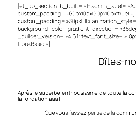
[et_pb_section fb_built= »1″ admin_label= »Ab
custom_padding= »60px|0px|60px|0px|true| »][
custom_padding= »38px||||| » animation_style
background_color_gradient_direction= »35deg
_builder_version= »4.6.1″ text_font_size= »18
Libre,Basic »]
Dîtes-no
Après le superbe enthousiasme de toute la c
la fondation aaa !
Que vous fassiez partie de la commun