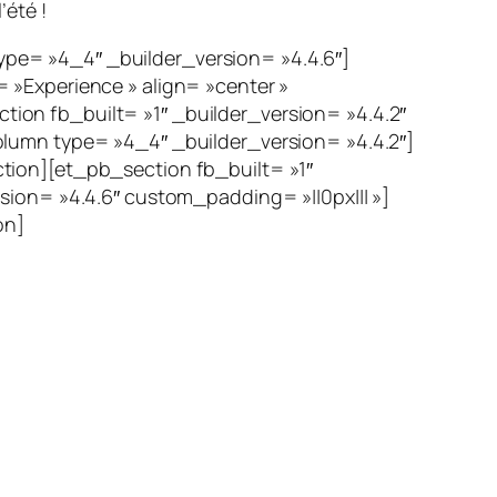
’été !
pe= »4_4″ _builder_version= »4.4.6″]
 »Experience » align= »center »
on fb_built= »1″ _builder_version= »4.4.2″
lumn type= »4_4″ _builder_version= »4.4.2″]
tion][et_pb_section fb_built= »1″
sion= »4.4.6″ custom_padding= »||0px||| »]
on]