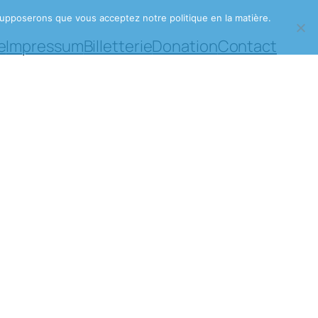
s supposerons que vous acceptez notre politique en la matière.
e
Impressum
Billetterie
Donation
Contact