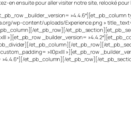
tez-en ensuite pour aller visiter notre site, relooké pour l
_pb_row _builder_version= »4.4.6″][et_pb_column ty
org/wp-content/uploads/Experience.png » title_text=
_pb_column][/et_pb_row][/et_pb_section][et_pb_secti
||| »][et_pb_row _builder_version= »4.4.2″][et_pb_co
t_pb_divider][/et_pb_column][/et_pb_row][/et_pb_sec
 custom_padding= »||0px||| »][et_pb_row _builder_ver
 »4.4.6″][/et_pb_column][/et_pb_row][/et_pb_secti