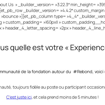
out Us » _builder_version= »3.22.3″ min_height= »399
et_pb_row _builder_version= »4.4.2″ custom_margin= 
= »bounce »][et_pb_column type= »4_4″ _builder_vers
 » custom_padding= »|60px|| » custom_padding__hove
px » header_4_letter_spacing= »2px » header_4_line_h
us quelle est votre
« Experienc
ommunauté de la fondation autour du #Rebond, voici
auté, toujours fidèle au poste ou participant occasionn
C’est juste ici
, et cela prend moins de 5 minutes !