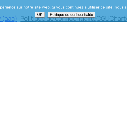
périence sur notre site web. Si vous continuez à utiliser ce site, nou
OK
Politique de confidentialité
 (aaa)
Politique de confidentialité
CGU
Chart