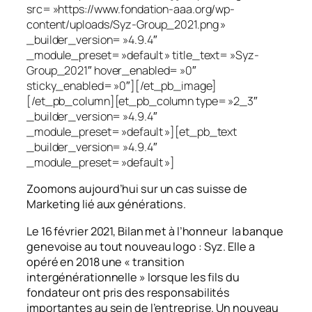
src= »https://www.fondation-aaa.org/wp-
content/uploads/Syz-Group_2021.png »
_builder_version= »4.9.4″
_module_preset= »default » title_text= »Syz-
Group_2021″ hover_enabled= »0″
sticky_enabled= »0″][/et_pb_image]
[/et_pb_column][et_pb_column type= »2_3″
_builder_version= »4.9.4″
_module_preset= »default »][et_pb_text
_builder_version= »4.9.4″
_module_preset= »default »]
Zoomons aujourd’hui sur un cas suisse de
Marketing lié aux générations.
Le 16 février 2021, Bilan met à l’honneur la banque
genevoise au tout nouveau logo : Syz.
Elle a
opéré en 2018 une « transition
intergénérationnelle » lorsque les fils du
fondateur ont pris des responsabilités
importantes au sein de l’entreprise. Un nouveau