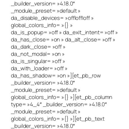
_builder_version= »4.18.0″
_module_preset= »default »
da_disable_devices= »off|off|off »
global_colors_info= »{} »
da_is_popup= »off » da_exit_intent= »off »
da_has_close= »on » da_alt_close= »off »
da_dark_close= »off »
da_not_modal= »on »
da_is_singular= »off »
da_with_loader= »off »
da_has_shadow= »on »][et_pb_row
_builder_version= »4.18.0″
_module_preset= »default »
global_colors_info= »{} »][et_pb_column
type= »4_4″ _builder_version= »4.18.0″
_module_preset= »default »
global_colors_info= »{} »][et_pb_text
_builder_version= »4.18.0″