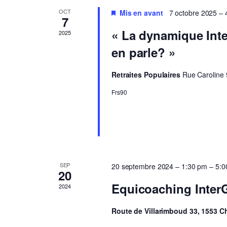
OCT
Mis en avant
7 octobre 2025 –
7
« La dynamique Inte
2025
en parle? »
Retraites Populaires
Rue Caroline 
Frs90
SEP
20 septembre 2024 – 1:30 pm
–
5:0
20
Equicoaching Inter
2024
Route de Villarimboud 33, 1553 