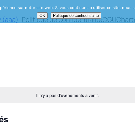
périence sur notre site web. Si vous continuez à utiliser ce site, nou
OK
Politique de confidentialité
 (aaa)
Politique de confidentialité
CGU
Chart
Il n’y a pas d’évènements à venir.
és