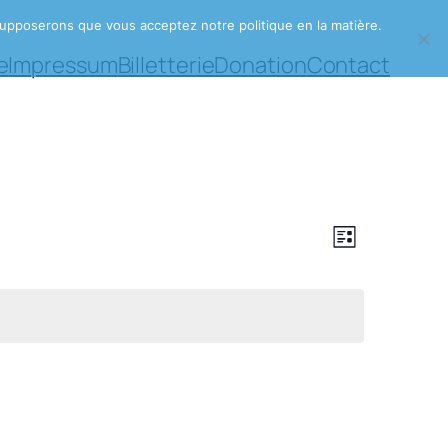
s supposerons que vous acceptez notre politique en la matière.
e
Impressum
Billetterie
Donation
Contact
Navigat
Navigatio
Liste
de
par
vues
consult
Évènemen